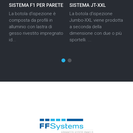
SISTEMA F1 PER PARETE
SISTEMA JT-XXL
S
La botola d'ispezione è
La botola d'ispezione
L
composta da profili in
Jumbo-XXL viene prodotta
c
alluminio con lastra di
a seconda della
a
gesso rivestito impregnato
dimensione con due o più
g
id...
sportelli. ...
id