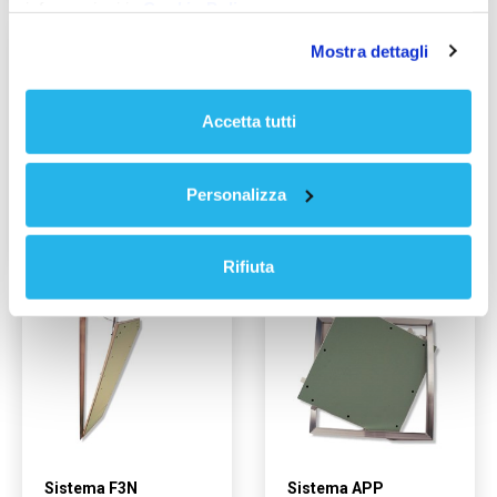
informazioni in
Cookie Policy
Mostra dettagli
Accetta tutti
Personalizza
Sistema F1DA
Sistema F2DA
Rifiuta
Sistema F3N
Sistema APP