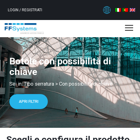
LOGIN
/
REGISTRATI
Botole con possibilità di
chiave
Sei in:
Tipo serratura
>
Con possibilità di chiave
APRI FILTRI
Scegli e configura il prodotto