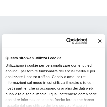
Hai domande sul tuo ordine?
Compila il form, ti risponderemo a
brevissimo
Questo sito web utilizza i cookie
Utilizziamo i cookie per personalizzare contenuti ed
annunci, per fornire funzionalità dei social media e per
analizzare il nostro traffico. Condividiamo inoltre
Tipo di richiesta
informazioni sul modo in cui utilizza il nostro sito con i
nostri partner che si occupano di analisi dei dati web,
Richiesta prevendita
pubblicità e social media, i quali potrebbero combinarle
Informazioni post-vendita
con altre informazioni che ha fornito loro o che hanno
raccolto dal suo utilizzo dei loro servizi. Maggiori