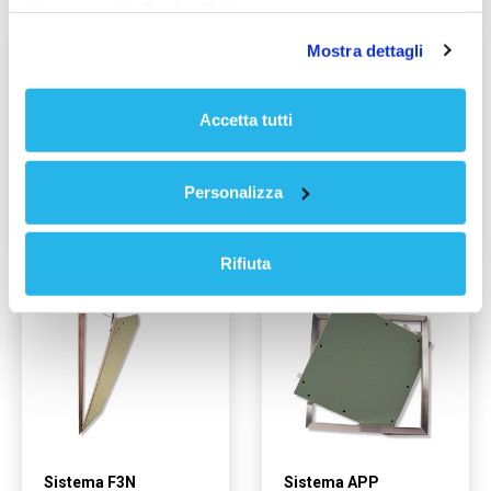
informazioni in
Cookie Policy
Mostra dettagli
Accetta tutti
Personalizza
Sistema F1DA
Sistema F2DA
Rifiuta
Sistema F3N
Sistema APP