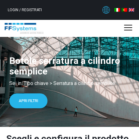
LOGIN
/
REGISTRATI
Botole serratura a cilindro
semplice
Sei in:
Tipo chiave
>
Serratura a cilindro semplice
APRI FILTRI
Scegli e configura il prodotto