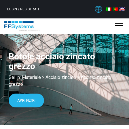
LOGIN
/
REGISTRATI
Botole acciaio zincato
grezzo
Sei in:
Materiale
>
Acciaio zincato
>
Acciaio zincato
grezzo
APRI FILTRI