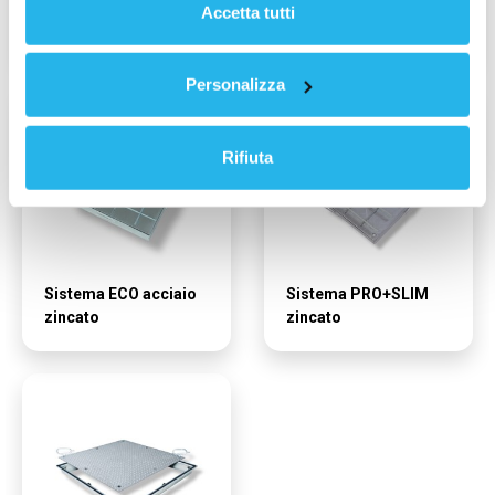
SISTEMA PRO+TH
Sistema PRO+MTH
Accetta tutti
zincato/inox
Termico
Personalizza
Rifiuta
Sistema ECO acciaio
Sistema PRO+SLIM
zincato
zincato